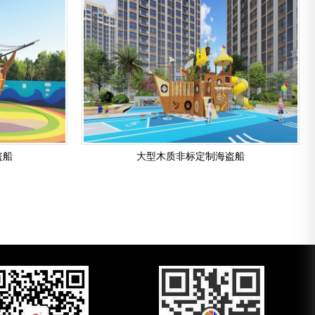
盗船
大型木质非标定制海盗船