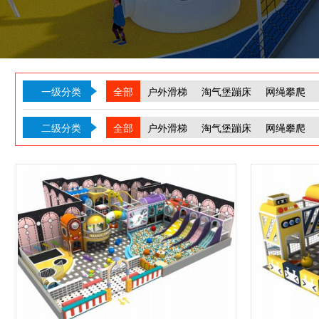
一级分类
全部
户外滑梯
淘气堡蹦床
网绳攀爬
二级分类
全部
户外滑梯
淘气堡蹦床
网绳攀爬