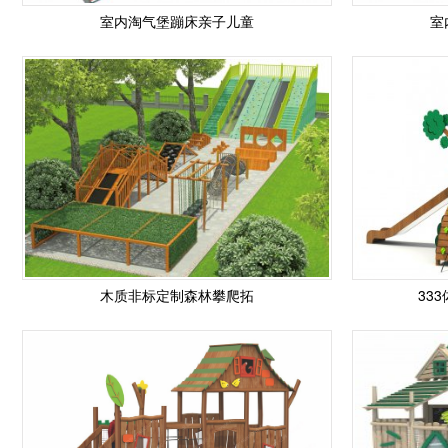
室内淘气堡蹦床亲子儿童
室
木质非标定制森林攀爬拓
33