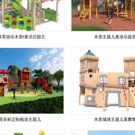
3体育游乐木质t童话庄园主
木质主题儿童游乐园
质非标定制栈道主题儿
木质城墙主题儿童攀