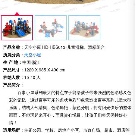
产品名称：
天空小屋 HD-HBS013-儿童滑梯、滑梯组合
所属分类：
天空小屋
生 产 地：
中国·浙江
产品尺寸：
1220 X 985 X 490 cm
容纳人数：
15-40 人
产品简介：
百事小屋系列最大的特点在于能给孩子带来强烈的色彩感及色
彩的记忆，通过百事可乐的条状色彩印象营造出百事系列儿童大型
乐园，结构大气清爽，色彩鲜艳，颜色分明，拥有阳光快乐的整体
画面，不但玩起来开心，而且赏心悦目，让孩子们每天保持好心
情！
适用场所：
主题公园、学校、房地产小区、市政广场、超市、酒店等