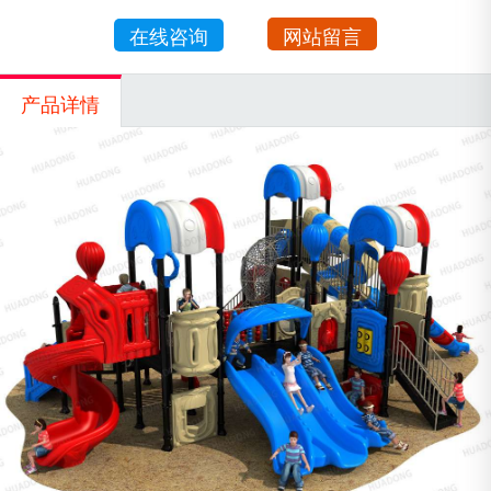
在线咨询
网站留言
产品详情