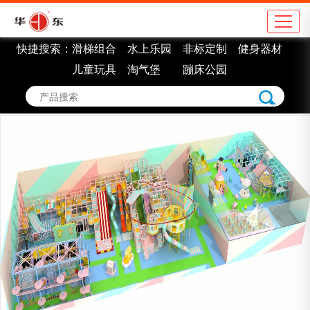
快捷搜索：
滑梯组合
水上乐园
非标定制
健身器材
公司简介
地
儿童玩具
淘气堡
蹦床公园
企业理念
学
组织架构
市
车间展示
景
企业认证
室
企业荣誉
非