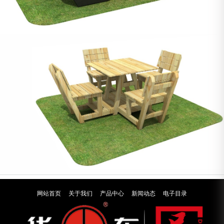
网站首页
关于我们
产品中心
新闻动态
电子目录